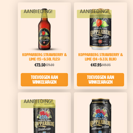
AANBIEDING!
AANBIEDING!
Kopparberg Strawberry &
Kopparberg Strawberry &
Lime (15×0,50l Fles)
Lime (24×0,33l blik)
€
72,50
€
47,95
€
79,00
€
49,95
Toevoegen aan
Toevoegen aan
winkelwagen
winkelwagen
AANBIEDING!