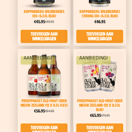
Kopparberg Wildberries
Kopparberg Wildberries
(24×0,33l blik)
Strong (24×0,33l blik)
€
45,95
€
46,95
€
49,95
Toevoegen aan
Toevoegen aan
winkelwagen
winkelwagen
AANBIEDING!
AANBIEDING!
Proefpakket Old Mout Cider
Proefpakket Old Mout Cider
Nieuw Zeeland (12 x 0,5L FLES)
Nieuw Zeeland (22 x 0,33L
BLIK)
€
56,95
€
64,00
€
65,95
€
74,95
Toevoegen aan
Toevoegen aan