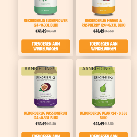
Rekorderlig Elderflower
Rekorderlig Mango &
(24×0,33l blik)
Raspberry (24×0,33l blik)
€
41,49
€
41,49
€
43,50
€
43,50
Toevoegen aan
Toevoegen aan
winkelwagen
winkelwagen
AANBIEDING!
AANBIEDING!
Rekorderlig Passionfruit
Rekorderlig Pear (24×0,33l
(24×0,33l blik)
blik)
€
41,49
€
41,49
€
43,50
€
43,50
Toevoegen aan
Toevoegen aan