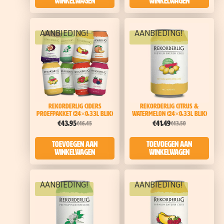
winkelwagen
winkelwagen
AANBIEDING!
AANBIEDING!
Rekorderlig Ciders
Rekorderlig Citrus &
Proefpakket (24×0,33l blik)
Watermelon (24×0,33l blik)
€
43,95
€
41,49
€
46,45
€
43,50
Toevoegen aan
Toevoegen aan
winkelwagen
winkelwagen
AANBIEDING!
AANBIEDING!