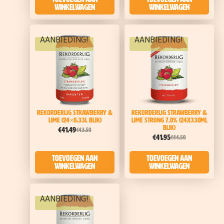
winkelwagen
winkelwagen
AANBIEDING!
AANBIEDING!
Rekorderlig Strawberry &
Rekorderlig Strawberry &
Lime (24×0,33l blik)
Lime Strong 7.0% (24x330ml
blik)
€
41,49
€
43,50
€
41,95
€
44,50
Toevoegen aan
Toevoegen aan
winkelwagen
winkelwagen
AANBIEDING!