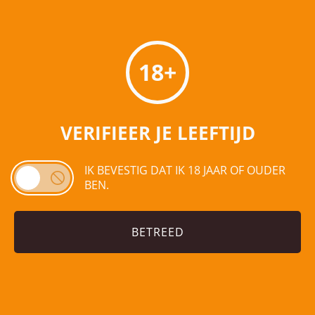
Toevoegen aan
Toevoegen aan
winkelwagen
winkelwagen
18+
AANBIEDING!
VERIFIEER JE LEEFTIJD
IK BEVESTIG DAT IK 18 JAAR OF OUDER
Rekorderlig
BEN.
Strawberry & Lime
(24×0,33l blik)
€
41,49
€
43,50
BETREED
Toevoegen aan
winkelwagen