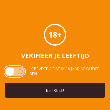
Elderflower
Passionfruit
(24×0,33l blik)
(24×0,33l blik)
€
41,49
€
41,49
€
43,50
€
43,50
Toevoegen aan
Toevoegen aan
winkelwagen
winkelwagen
18+
AANBIEDING!
VERIFIEER JE LEEFTIJD
IK BEVESTIG DAT IK 18 JAAR OF OUDER
BEN.
Rekorderlig Citrus &
Watermelon
(24×0,33l blik)
BETREED
€
41,49
€
43,50
Toevoegen aan
winkelwagen