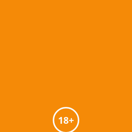
Somersby Appel
Kopparberg Pear
(24×0,33l blik)
Strong (24×0,33l
blik)
€
42,49
€
44,49
€
46,95
€
48,95
Toevoegen aan
Toevoegen aan
winkelwagen
winkelwagen
AANBIEDING!
18+
Rekorderlig Citrus &
Watermelon
(24×0,33l blik)