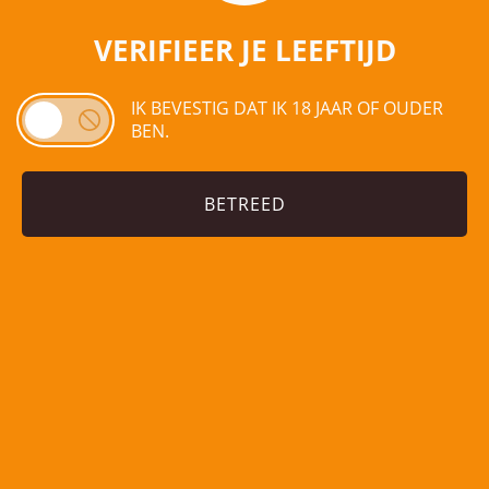
€
41,49
€
43,50
VERIFIEER JE LEEFTIJD
Toevoegen aan
winkelwagen
IK BEVESTIG DAT IK 18 JAAR OF OUDER
BEN.
BETREED
De CiderStore
nieuwsbrief.
Mis nooit meer een leuke