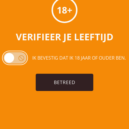
50l Fles)
Strawberry & Lime
Raspbe
18+
(24×0,33l blik)
95
€
71,95
€
41,49
€
€
43,50
egen aan
Toevoegen aan
Toe
VERIFIEER JE LEEFTIJD
elwagen
winkelwagen
wi
IK BEVESTIG DAT IK 18 JAAR OF OUDER BEN.
BETREED
re
[sibwp_form id=1]